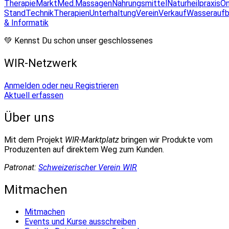
Therapie
Markt
Med.Massagen
Nahrungsmittel
Naturheilpraxis
On
Stand
Technik
Therapien
Unterhaltung
Verein
Verkauf
Wasseraufb
& Informatik
💚 Kennst Du schon unser geschlossenes
WIR-Netzwerk
Anmelden oder neu Registrieren
Aktuell erfassen
Über uns
Mit dem Projekt
WIR-Marktplatz
bringen wir Produkte vom
Produzenten auf direktem Weg zum Kunden.
Patronat:
Schweizerischer Verein WIR
Mitmachen
Mitmachen
Events und Kurse ausschreiben