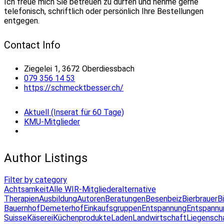
Ich freue mich Sie betreuen zu dürfen und nehme gerne
telefonisch, schriftlich oder persönlich Ihre Bestellungen
entgegen.
Contact Info
Ziegelei 1, 3672 Oberdiessbach
079 356 14 53
https://schmecktbesser.ch/
Aktuell (Inserat für 60 Tage)
KMU-Mitglieder
Author Listings
Filter by category
Achtsamkeit
Alle WIR-Mitglieder
alternative
Therapien
Ausbildung
Autoren
Beratungen
Besenbeiz
Bierbrauer
B
Bauernhof
Demeterhof
Einkaufsgruppen
Entspannung
Entspannu
Suisse
Käserei
Küchenprodukte
Laden
Landwirtschaft
Liegensch