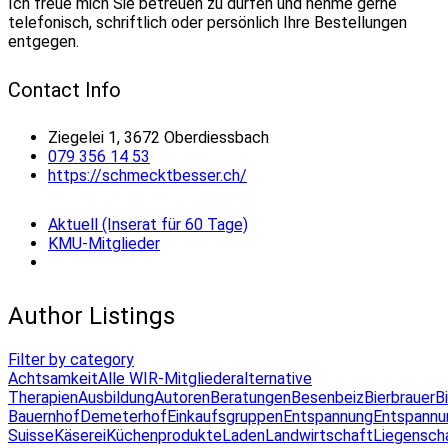
Ich freue mich Sie betreuen zu dürfen und nehme gerne
telefonisch, schriftlich oder persönlich Ihre Bestellungen
entgegen.
Contact Info
Ziegelei 1, 3672 Oberdiessbach
079 356 14 53
https://schmecktbesser.ch/
Aktuell (Inserat für 60 Tage)
KMU-Mitglieder
Author Listings
Filter by category
Achtsamkeit
Alle WIR-Mitglieder
alternative
Therapien
Ausbildung
Autoren
Beratungen
Besenbeiz
Bierbrauer
B
Bauernhof
Demeterhof
Einkaufsgruppen
Entspannung
Entspannu
Suisse
Käserei
Küchenprodukte
Laden
Landwirtschaft
Liegensch