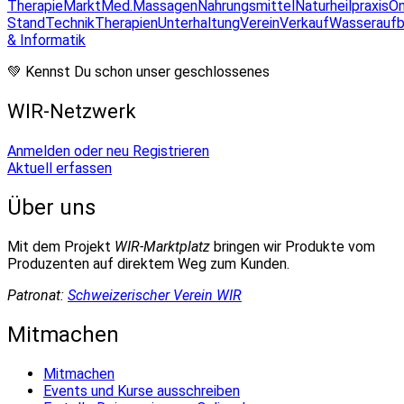
Therapie
Markt
Med.Massagen
Nahrungsmittel
Naturheilpraxis
On
Stand
Technik
Therapien
Unterhaltung
Verein
Verkauf
Wasseraufb
& Informatik
💚 Kennst Du schon unser geschlossenes
WIR-Netzwerk
Anmelden oder neu Registrieren
Aktuell erfassen
Über uns
Mit dem Projekt
WIR-Marktplatz
bringen wir Produkte vom
Produzenten auf direktem Weg zum Kunden.
Patronat:
Schweizerischer Verein WIR
Mitmachen
Mitmachen
Events und Kurse ausschreiben