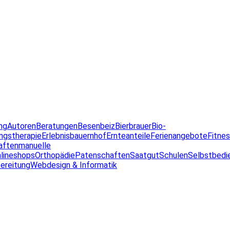
ng
Autoren
Beratungen
Besenbeiz
Bierbrauer
Bio-
ngstherapie
Erlebnisbauernhof
Ernteanteile
Ferienangebote
Fitne
aften
manuelle
lineshops
Orthopädie
Patenschaften
Saatgut
Schulen
Selbstbedi
ereitung
Webdesign & Informatik