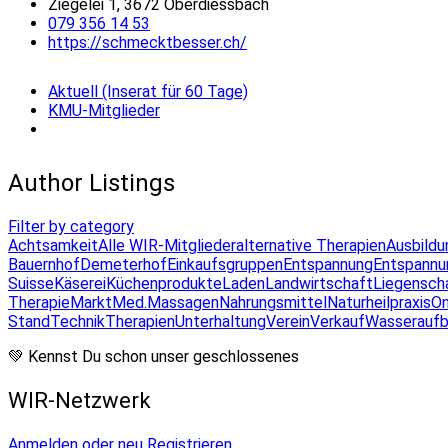
Ziegelei 1, 3672 Oberdiessbach
079 356 14 53
https://schmecktbesser.ch/
Aktuell (Inserat für 60 Tage)
KMU-Mitglieder
Author Listings
Filter by category
Achtsamkeit
Alle WIR-Mitglieder
alternative Therapien
Ausbildu
Bauernhof
Demeterhof
Einkaufsgruppen
Entspannung
Entspannu
Suisse
Käserei
Küchenprodukte
Laden
Landwirtschaft
Liegensch
Therapie
Markt
Med.Massagen
Nahrungsmittel
Naturheilpraxis
On
Stand
Technik
Therapien
Unterhaltung
Verein
Verkauf
Wasseraufb
💚 Kennst Du schon unser geschlossenes
WIR-Netzwerk
Anmelden oder neu Registrieren