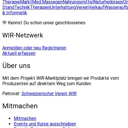
Therapie
Markt
Med.Massagen
Nahrungsmittel
Naturheilpraxis
On
Stand
Technik
Therapien
Unterhaltung
Verein
Verkauf
Wasseraufb
& Informatik
💚 Kennst Du schon unser geschlossenes
WIR-Netzwerk
Anmelden oder neu Registrieren
Aktuell erfassen
Über uns
Mit dem Projekt
WIR-Marktplatz
bringen wir Produkte vom
Produzenten auf direktem Weg zum Kunden.
Patronat:
Schweizerischer Verein WIR
Mitmachen
Mitmachen
Events und Kurse ausschreiben