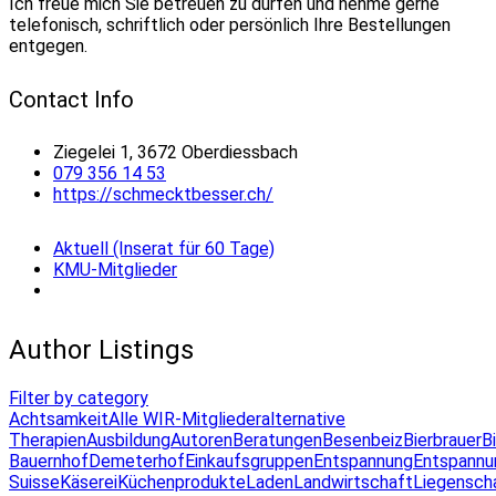
Ich freue mich Sie betreuen zu dürfen und nehme gerne
telefonisch, schriftlich oder persönlich Ihre Bestellungen
entgegen.
Contact Info
Ziegelei 1, 3672 Oberdiessbach
079 356 14 53
https://schmecktbesser.ch/
Aktuell (Inserat für 60 Tage)
KMU-Mitglieder
Author Listings
Filter by category
Achtsamkeit
Alle WIR-Mitglieder
alternative
Therapien
Ausbildung
Autoren
Beratungen
Besenbeiz
Bierbrauer
B
Bauernhof
Demeterhof
Einkaufsgruppen
Entspannung
Entspannu
Suisse
Käserei
Küchenprodukte
Laden
Landwirtschaft
Liegensch