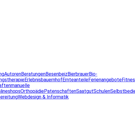
ng
Autoren
Beratungen
Besenbeiz
Bierbrauer
Bio-
ngstherapie
Erlebnisbauernhof
Ernteanteile
Ferienangebote
Fitne
aften
manuelle
lineshops
Orthopädie
Patenschaften
Saatgut
Schulen
Selbstbedi
ereitung
Webdesign & Informatik