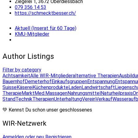
Ziegelei 1, 3672 Oberdiessbach
079 356 14 53
https://schmecktbesser.ch/
Aktuell (Inserat für 60 Tage)
KMU-Mitglieder
Author Listings
Filter by category
Achtsamkeit
Alle WIR-Mitglieder
alternative Therapien
Ausbildu
Bauernhof
Demeterhof
Einkaufsgruppen
Entspannung
Entspannu
Suisse
Käserei
Küchenprodukte
Laden
Landwirtschaft
Liegensch
Therapie
Markt
Med.Massagen
Nahrungsmittel
Naturheilpraxis
On
Stand
Technik
Therapien
Unterhaltung
Verein
Verkauf
Wasseraufb
💚 Kennst Du schon unser geschlossenes
WIR-Netzwerk
Anmelden oder neu Registrieren