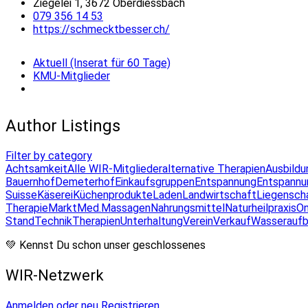
Ziegelei 1, 3672 Oberdiessbach
079 356 14 53
https://schmecktbesser.ch/
Aktuell (Inserat für 60 Tage)
KMU-Mitglieder
Author Listings
Filter by category
Achtsamkeit
Alle WIR-Mitglieder
alternative Therapien
Ausbildu
Bauernhof
Demeterhof
Einkaufsgruppen
Entspannung
Entspannu
Suisse
Käserei
Küchenprodukte
Laden
Landwirtschaft
Liegensch
Therapie
Markt
Med.Massagen
Nahrungsmittel
Naturheilpraxis
On
Stand
Technik
Therapien
Unterhaltung
Verein
Verkauf
Wasseraufb
💚 Kennst Du schon unser geschlossenes
WIR-Netzwerk
Anmelden oder neu Registrieren