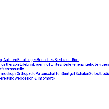
ng
Autoren
Beratungen
Besenbeiz
Bierbrauer
Bio-
ngstherapie
Erlebnisbauernhof
Ernteanteile
Ferienangebote
Fitne
aften
manuelle
lineshops
Orthopädie
Patenschaften
Saatgut
Schulen
Selbstbedi
ereitung
Webdesign & Informatik