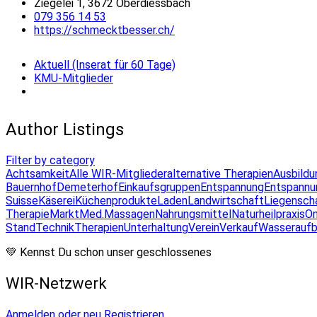
Ziegelei 1, 3672 Oberdiessbach
079 356 14 53
https://schmecktbesser.ch/
Aktuell (Inserat für 60 Tage)
KMU-Mitglieder
Author Listings
Filter by category
Achtsamkeit
Alle WIR-Mitglieder
alternative Therapien
Ausbildu
Bauernhof
Demeterhof
Einkaufsgruppen
Entspannung
Entspannu
Suisse
Käserei
Küchenprodukte
Laden
Landwirtschaft
Liegensch
Therapie
Markt
Med.Massagen
Nahrungsmittel
Naturheilpraxis
On
Stand
Technik
Therapien
Unterhaltung
Verein
Verkauf
Wasseraufb
💚 Kennst Du schon unser geschlossenes
WIR-Netzwerk
Anmelden oder neu Registrieren