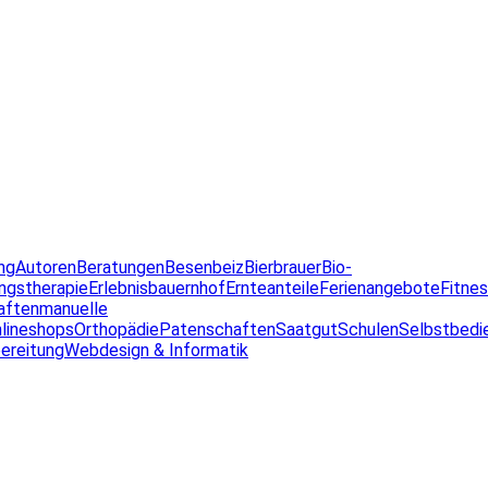
ng
Autoren
Beratungen
Besenbeiz
Bierbrauer
Bio-
ngstherapie
Erlebnisbauernhof
Ernteanteile
Ferienangebote
Fitne
aften
manuelle
lineshops
Orthopädie
Patenschaften
Saatgut
Schulen
Selbstbedi
ereitung
Webdesign & Informatik