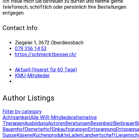
Ich freue mich Sie betreuen zu dürfen und nehme gerne
telefonisch, schriftlich oder persönlich Ihre Bestellungen
entgegen.
Contact Info
Ziegelei 1, 3672 Oberdiessbach
079 356 14 53
https://schmecktbesser.ch/
Aktuell (Inserat für 60 Tage)
KMU-Mitglieder
Author Listings
Filter by category
Achtsamkeit
Alle WIR-Mitglieder
alternative
Therapien
Ausbildung
Autoren
Beratungen
Besenbeiz
Bierbrauer
B
Bauernhof
Demeterhof
Einkaufsgruppen
Entspannung
Entspannu
Suisse
Käserei
Küchenprodukte
Laden
Landwirtschaft
Liegensch