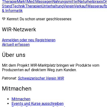
Therapie
Markt
Med.Massagen
Nahrungsmittel
Naturheilpraxis
On
Stand
Technik
Therapien
Unterhaltung
Verein
Verkauf
Wasseraufb
& Informatik
💚 Kennst Du schon unser geschlossenes
WIR-Netzwerk
Anmelden oder neu Registrieren
Aktuell erfassen
Über uns
Mit dem Projekt
WIR-Marktplatz
bringen wir Produkte vom
Produzenten auf direktem Weg zum Kunden.
Patronat:
Schweizerischer Verein WIR
Mitmachen
Mitmachen
Events und Kurse ausschreiben